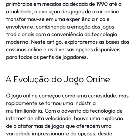
primórdios em meados da década de 1990 até a
atualidade, a evolução dos jogos de azar online
transformou-se em uma experiência rica e
envolvente, combinando a emoção dos jogos
tradicionais com a conveniência da tecnologia
moderna. Neste artigo, exploraremos as bases dos
cassinos online e as diversas opções disponíveis
para todos os perfis de jogadores.
A Evolução do Jogo Online
O jogo online começou como uma curiosidade, mas
rapidamente se tornou uma indústria
multimilionária. Com o advento da tecnologia de
internet de alta velocidade, houve uma explosão
de plataformas de jogos que oferecem uma
variedade impressionante de opções, desde