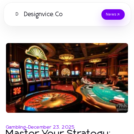
Designvice.Co
D
News
Gambling
-
December 23, 2025