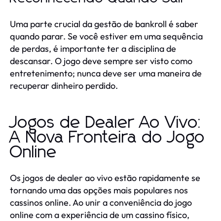
Uma parte crucial da gestão de bankroll é saber
quando parar. Se você estiver em uma sequência
de perdas, é importante ter a disciplina de
descansar. O jogo deve sempre ser visto como
entretenimento; nunca deve ser uma maneira de
recuperar dinheiro perdido.
Jogos de Dealer Ao Vivo:
A Nova Fronteira do Jogo
Online
Os jogos de dealer ao vivo estão rapidamente se
tornando uma das opções mais populares nos
cassinos online. Ao unir a conveniência do jogo
online com a experiência de um cassino físico,