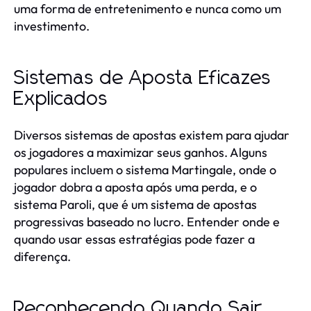
uma forma de entretenimento e nunca como um
investimento.
Sistemas de Aposta Eficazes
Explicados
Diversos sistemas de apostas existem para ajudar
os jogadores a maximizar seus ganhos. Alguns
populares incluem o sistema Martingale, onde o
jogador dobra a aposta após uma perda, e o
sistema Paroli, que é um sistema de apostas
progressivas baseado no lucro. Entender onde e
quando usar essas estratégias pode fazer a
diferença.
Reconhecendo Quando Sair