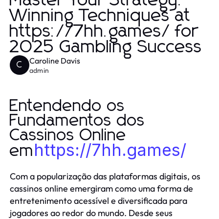
Master Your Strategy:
Winning Techniques at
https://7hh.games/ for
2025 Gambling Success
Caroline Davis
C
admin
Entendendo os
Fundamentos dos
Cassinos Online
https://7hh.games/
em
Com a popularização das plataformas digitais, os
cassinos online emergiram como uma forma de
entretenimento acessível e diversificada para
jogadores ao redor do mundo. Desde seus