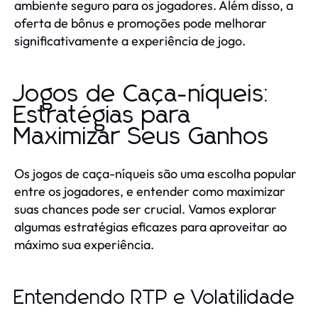
ambiente seguro para os jogadores. Além disso, a
oferta de bônus e promoções pode melhorar
significativamente a experiência de jogo.
Jogos de Caça-níqueis:
Estratégias para
Maximizar Seus Ganhos
Os jogos de caça-níqueis são uma escolha popular
entre os jogadores, e entender como maximizar
suas chances pode ser crucial. Vamos explorar
algumas estratégias eficazes para aproveitar ao
máximo sua experiência.
Entendendo RTP e Volatilidade